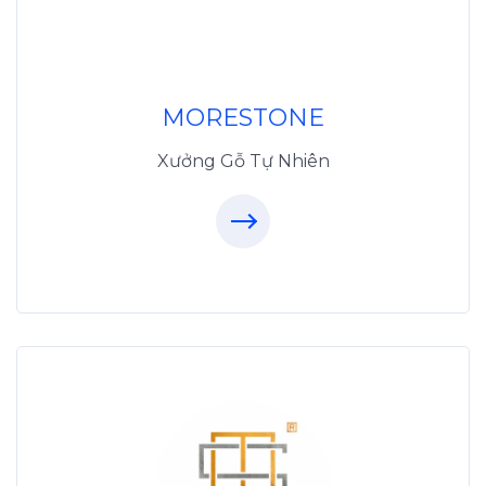
MoreStone.vn
096.389.23.3
MORESTONE
Xưởng Gỗ Tự Nhiên
Xưởng Inox & Sắt -