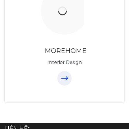
Thiết Kế Nội Thất
Thietkenoithat.com
0975438686
MOREHOME
Interior Design
LIÊN HỆ: