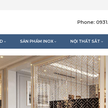
Phone: 0931.
VD
SẢN PHẨM INOX
NỘI THẤT SẮT