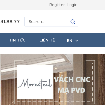
Register
Login
31.88.77
TIN TỨC
LIÊN HỆ
EN