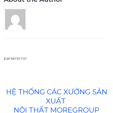
parsererror
HỆ THỐNG CÁC XƯỞNG SẢN
XUẤT
NỘI THẤT MOREGROUP