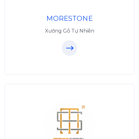
MoreStone.vn
096.389.23.3
MORESTONE
Xưởng Gỗ Tự Nhiên
Xưởng Inox & Sắt -
MORESTEEL