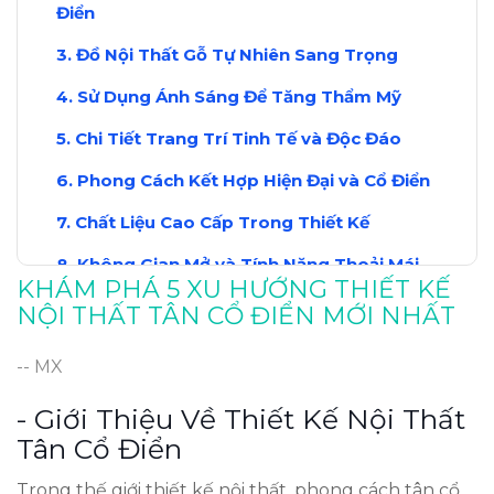
Điển
Đồ Nội Thất Gỗ Tự Nhiên Sang Trọng
Sử Dụng Ánh Sáng Để Tăng Thẩm Mỹ
Chi Tiết Trang Trí Tinh Tế và Độc Đáo
Phong Cách Kết Hợp Hiện Đại và Cổ Điển
Chất Liệu Cao Cấp Trong Thiết Kế
Không Gian Mở và Tính Năng Thoải Mái
KHÁM PHÁ 5 XU HƯỚNG THIẾT KẾ
Kết Luận: Xu Hướng Tương Lai Trong Thiết
NỘI THẤT TÂN CỔ ĐIỂN MỚI NHẤT
Kế
-- MX
- Giới Thiệu Về Thiết Kế Nội Thất
Tân Cổ Điển
Trong thế giới thiết kế nội thất, phong cách tân cổ