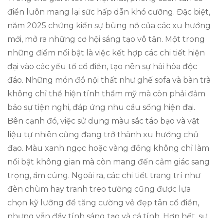
điển luôn mang lại sức hấp dẫn khó cưỡng. Đặc biệt,
năm 2025 chứng kiến sự bùng nổ của các xu hướng
mới, mở ra những cơ hội sáng tạo vô tận. Một trong
những điểm nổi bật là việc kết hợp các chi tiết hiện
đại vào các yếu tố cổ điển, tạo nên sự hài hòa độc
đáo. Những món đồ nội thất như ghế sofa và bàn trà
không chỉ thể hiện tính thẩm mỹ mà còn phải đảm
bảo sự tiện nghi, đáp ứng nhu cầu sống hiện đại.
Bên cạnh đó, việc sử dụng màu sắc táo bạo và vật
liệu tự nhiên cũng đang trở thành xu hướng chủ
đạo. Màu xanh ngọc hoặc vàng đồng không chỉ làm
nổi bật không gian mà còn mang đến cảm giác sang
trọng, ấm cúng. Ngoài ra, các chi tiết trang trí như
đèn chùm hay tranh treo tường cũng được lựa
chọn kỹ lưỡng để tăng cường vẻ đẹp tân cổ điển,
nhưng vẫn đầy tính sáng tạo và cá tính. Hơn hết, sự