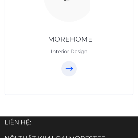
Thietkenoithat.com
0975438686
MOREHOME
Interior Design
LIÊN HỆ: