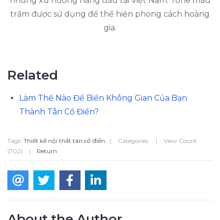
những xu hướng hàng đầu tại Việt Nam. Tone màu
trầm được sử dụng để thể hiện phong cách hoàng
gia.
Related
Làm Thế Nào Để Biến Không Gian Của Bạn
Thành Tân Cổ Điển?
Tags:
Thiết kế nội thất tân cổ điển
|
Categories:
|
View Count
(702)
|
Return
About the Author