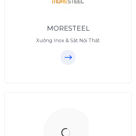
MoreSteel.vn
0931318877
MORESTEEL
Xưởng Inox & Sắt Nội Thất
Thiết Kế Nội Thất