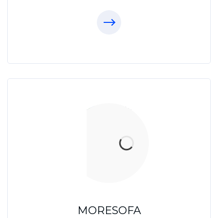
Xưởng Sofa - MORESOFA
Sanxuatsofa.com
09.31.31.88.77
MORESOFA