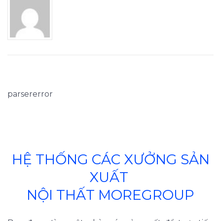
parsererror
HỆ THỐNG CÁC XƯỞNG SẢN
XUẤT
NỘI THẤT MOREGROUP