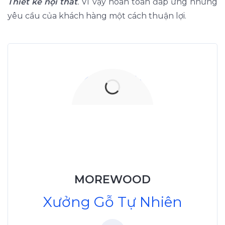
Thiết kế nội thất
.
Vì vậy hoàn toàn đáp ứng nhưng
yêu cầu của khách hàng một cách thuận lợi.
Xưởng Gỗ Tự Nhiên
MoreWood
XuongGo.vn
MOREWOOD
09.31.32.33.00
Xưởng Gỗ Tự Nhiên