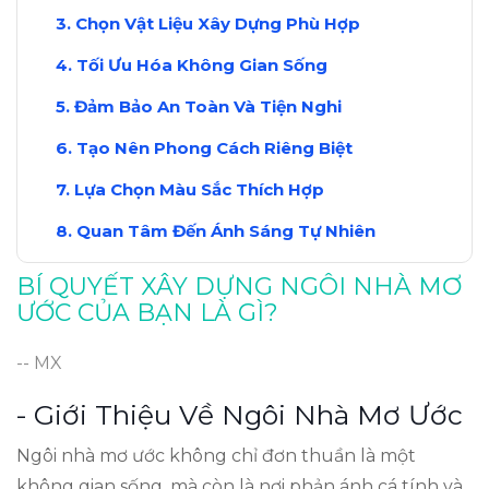
Chọn Vật Liệu Xây Dựng Phù Hợp
Tối Ưu Hóa Không Gian Sống
Đảm Bảo An Toàn Và Tiện Nghi
Tạo Nên Phong Cách Riêng Biệt
Lựa Chọn Màu Sắc Thích Hợp
Quan Tâm Đến Ánh Sáng Tự Nhiên
Bố Trí Cảnh Quan Xung Quanh
BÍ QUYẾT XÂY DỰNG NGÔI NHÀ MƠ
ƯỚC CỦA BẠN LÀ GÌ?
Kết Luận: Hiện Thực Hóa Giấc Mơ
-- MX
- Giới Thiệu Về Ngôi Nhà Mơ Ước
Ngôi nhà mơ ước không chỉ đơn thuần là một
không gian sống, mà còn là nơi phản ánh cá tính và