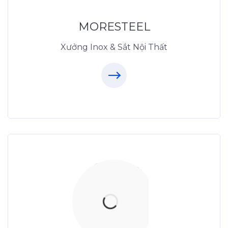
MoreSteel.vn
0931318877
MORESTEEL
Xưởng Inox & Sắt Nội Thất
Thiết Kế Nội Thất