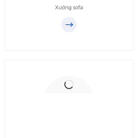
Xưởng sofa
Xưởng Đá
MoreStone.vn
096.389.23.3