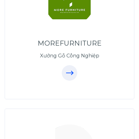
XuongGo.com.vn
MOREFURNITURE
09.31.31.44.99
Xưởng Gỗ Công Nghiệp