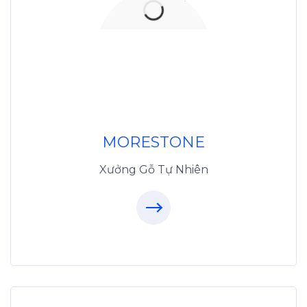
Xưởng Đá
MoreStone.vn
096.389.23.3
MORESTONE
Xưởng Gỗ Tự Nhiên