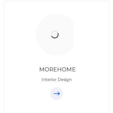
Thiết Kế Nội Thất
Thietkenoithat.com
0975438686
MOREHOME
Interior Design