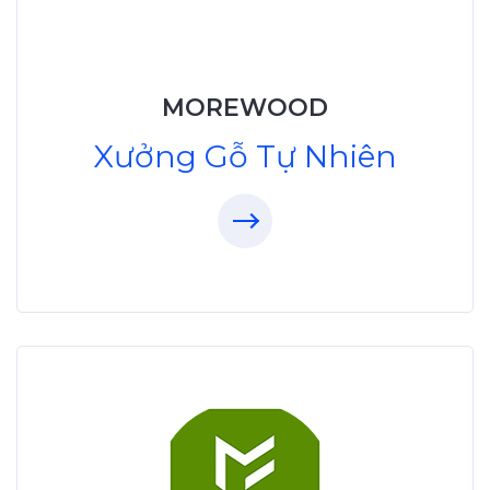
XuongGo.vn
MOREWOOD
09.31.32.33.00
Xưởng Gỗ Tự Nhiên
Xưởng Gỗ Công Nghiệp
MoreFurniture