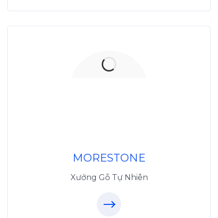
Xưởng Đá
MoreStone.vn
096.389.23.3
MORESTONE
Xưởng Gỗ Tự Nhiên