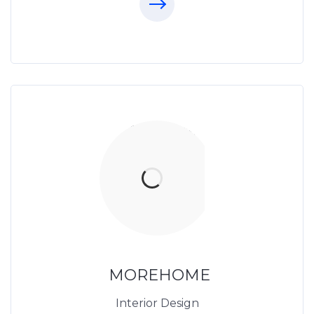
Thiết Kế Nội Thất
Thietkenoithat.com
0975438686
MOREHOME
Interior Design