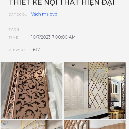
THIẾT KẾ NỘI THẤT HIỆN ĐẠI
Vách mạ pvd
CATEGORIES
TAGS
10/7/2023 7:00:00 AM
TIME
1817
VIEWCOUNT