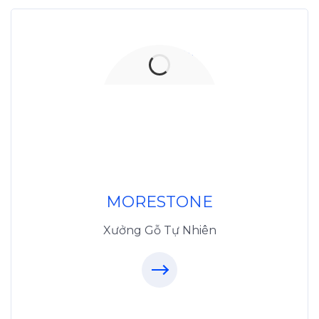
Xưởng Đá
MoreStone.vn
096.389.23.3
MORESTONE
Xưởng Gỗ Tự Nhiên