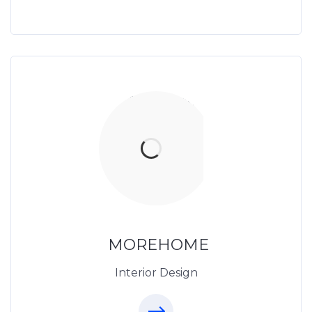
Thiết Kế Nội Thất
Thietkenoithat.com
0975438686
MOREHOME
Interior Design