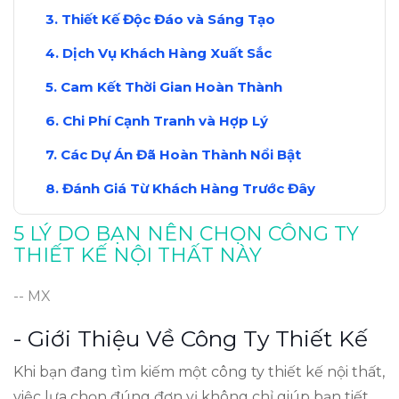
Thiết Kế Độc Đáo và Sáng Tạo
Dịch Vụ Khách Hàng Xuất Sắc
Cam Kết Thời Gian Hoàn Thành
Chi Phí Cạnh Tranh và Hợp Lý
Các Dự Án Đã Hoàn Thành Nổi Bật
Đánh Giá Từ Khách Hàng Trước Đây
Lợi Ích Dài Hạn Khi Hợp Tác
5 LÝ DO BẠN NÊN CHỌN CÔNG TY
THIẾT KẾ NỘI THẤT NÀY
Kết Luận: Tại Sao Nên Chọn Chúng Tôi
-- MX
- Giới Thiệu Về Công Ty Thiết Kế
Khi bạn đang tìm kiếm một công ty thiết kế nội thất,
việc lựa chọn đúng đơn vị không chỉ giúp bạn tiết