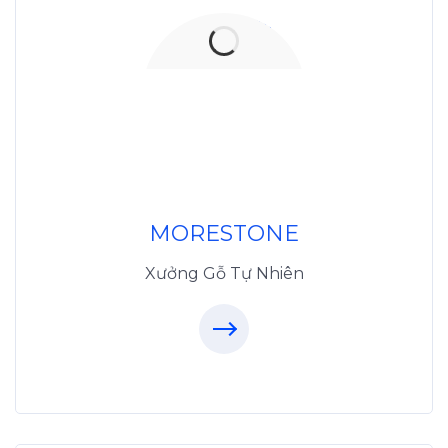
Xưởng Đá
MoreStone.vn
096.389.23.3
MORESTONE
Xưởng Gỗ Tự Nhiên