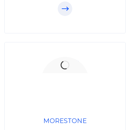
Xưởng Đá
MoreStone.vn
096.389.23.3
MORESTONE