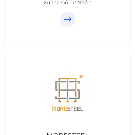
Xưởng Gỗ Tự Nhiên
Xưởng Inox & Sắt -
MORESTEEL
MoreSteel.vn
0931318877