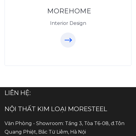
0975438686
MOREHOME
Interior Design
LIÊN HỆ:
NỘI THẤT KIM LOẠI MORESTEEL
Văn Phòng - Showroom: Tầng 3, Tòa T6-08, đ.Tôn
Quang Phiệt, Bắc Từ Liêm, Hà Nội