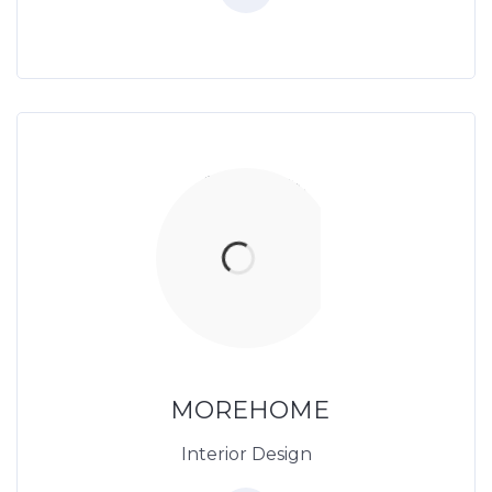
Thiết Kế Nội Thất
Thietkenoithat.com
0975438686
MOREHOME
Interior Design