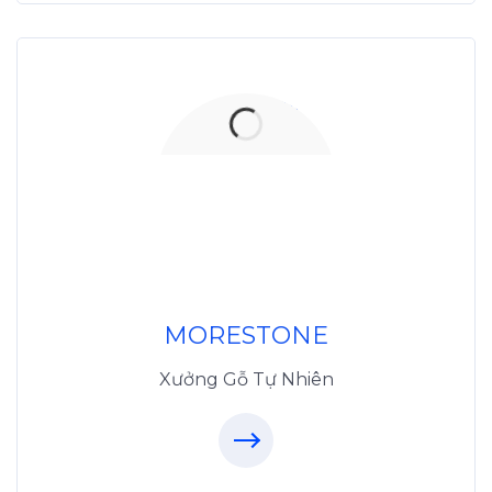
Xưởng Đá
MoreStone.vn
096.389.23.3
MORESTONE
Xưởng Gỗ Tự Nhiên