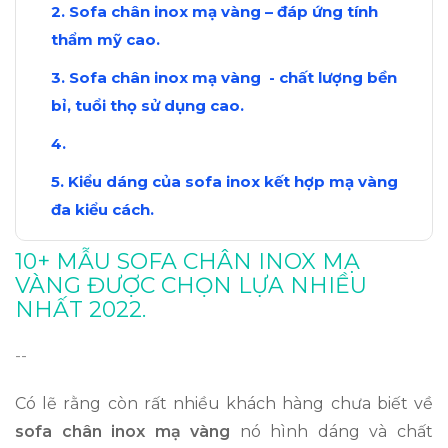
Sofa chân inox mạ vàng – đáp ứng tính
thẩm mỹ cao.
Sofa chân inox mạ vàng - chất lượng bền
bỉ, tuổi thọ sử dụng cao.
Kiểu dáng của sofa inox kết hợp mạ vàng
đa kiểu cách.
Chất liệu bọc sofa chân inox mạ vàng rất
10+ MẪU SOFA CHÂN INOX MẠ
đa dạng.
VÀNG ĐƯỢC CHỌN LỰA NHIỀU
NHẤT 2022.
Moresofa- địa chỉ tin cậy để mua ghế sofa
chân inox mạ vàng chất lượng.
--
Có lẽ rằng còn rất nhiều khách hàng chưa biết về
sofa chân inox mạ vàng
nó hình dáng và chất