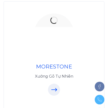
Xưởng Đá
MoreStone.vn
096.389.23.3
MORESTONE
Xưởng Gỗ Tự Nhiên